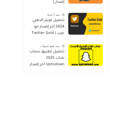
إصدار |
FMWhatsApp
منذ 2 سنة
V35.00
تحميل تويتر الذهبي
2024 آخر إصدار ابو
عرب | Twitter Gold
APK Uptodown
منذ بضع سنوات
4.00
تحميل تطبيق سناب
شات 2025
Uptodown آخر إصدار
| Snapchat
Uptodown 13.19.1.0