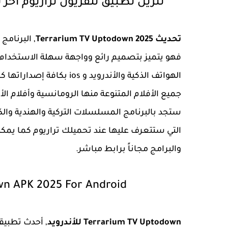
تنزيل تطبيق تلفزيون تراريوم آخر تحديث Terrarium TV 2025 
تحديث Terrarium TV Uptodown 2025
, البرنام
فهو يتميز بتصميم رائع وواجهة سهلة الاستخدام ي
الهواتف الذكية والأندرويد
جميع الأفلام المتنوعة منها الرومانسية وأفلام الأك
ستجد بالبرنامج المسلسلات التركية والهندية والكو
التي ستتعرف عليها عند تحميلك تراريوم كما يمك
والبرامج مجاناً برابط مباشر.
n APK 2025 For Android
Terrarium TV Uptodown للأندرويد
, أحدث تطبيقا