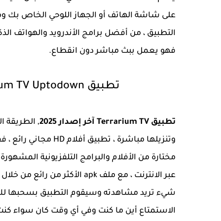
على شاشة الهاتف أو الجهاز اللوحي الخاص بك ومن
التطبيق ، من أفضل برامج الأندرويد والهواتف الذ
فهو يعمل ببث مباشر دون انقطاع.
تطبيق Terrarium TV Uptodown آخر إصدار تلفزيون تراريوم
تطبيق Terrarium TV آخر إصدار 2025
, الطريقة 
وتنزيلها مباشرة ، تطبيق أفلام HD مجاني رائع ، فقد وفر لك,
مختارة من الأفلام والبرامج التلفزيونية المشهورة
عبر الانترنت ، مع ملف apk الأ
شيء تريد مشاهدته وسيقوم التطبيق بسحبها لك و
الاستمتاع أين ما كنت وفي أي وقت كان سواء كن