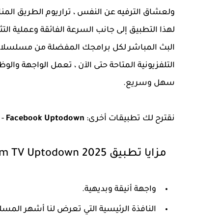
ولعشاق الترفيه عن النفس ، تراريوم الطريق المن
لهذا التطبيق إلى جانب السرعة الفائقة وعملية الت
البث المباشر لكل برامجك المفضلة من مسلسلات 
التلفزيونية المتاحة حتى الآن ، تعمل الواجهة وال
سهل وسريع.
نقترح لك تطبيقات أخرى:
Facebook Uptodown
-
مزايا تطبيق Terrarium TV Uptodown 2025 آخر إصدار v1.9.10 | تلفزيون تراريوم
واجهة أنيقة وبديهية.
النافذة الرئيسية التي تعرض لنا أشهر المسل