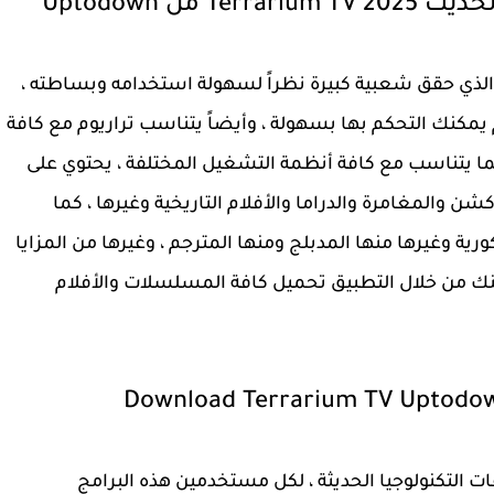
من Uptodown
ج الذي حقق شعبية كبيرة نظراً لسهولة استخدامه وبساطته ،
مكنك التحكم بها بسهولة ، وأيضاً يتناسب تراريوم مع كافة
 و ios بكافة إصداراتها كما يتناسب مع كافة أنظمة التشغيل المختلفة ، يحتوي على
شن والمغامرة والدراما والأفلام التاريخية وغيرها ، كما
رية وغيرها منها المدبلج ومنها المترجم ، وغيرها من المزايا
نك من خلال التطبيق تحميل كافة المسلسلات والأفلام
Download Terrarium TV Uptodow
ت التكنولوجيا الحديثة ، لكل مستخدمين هذه البرامج