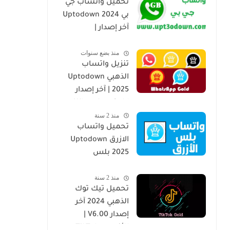
تحميل واتساب جي
بي Uptodown 2024
آخر إصدار |
GBWhatsApp
منذ بضع سنوات
V35.00
تنزيل واتساب
الذهبي Uptodown
2025 | آخر إصدار
WhatsApp Gold
منذ 2 سنة
v40.00
تحميل واتساب
الازرق Uptodown
2025 بلس
WhatsApp Blue Plus
منذ 2 سنة
v37.10
تحميل تيك توك
الذهبي 2024 آخر
إصدار V6.00 |
للأندرويد TikTok